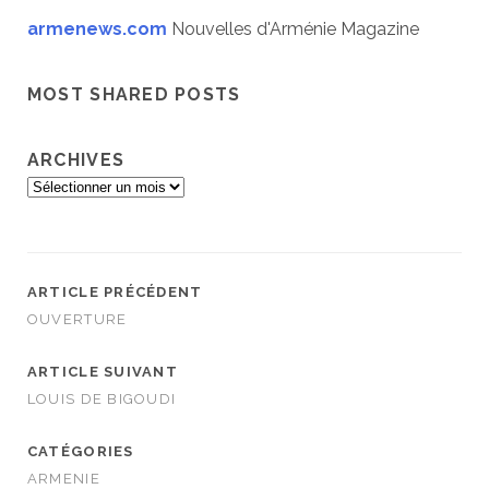
armenews.com
Nouvelles d'Arménie Magazine
MOST SHARED POSTS
ARCHIVES
A
r
c
h
i
ARTICLE PRÉCÉDENT
v
OUVERTURE
e
s
ARTICLE SUIVANT
LOUIS DE BIGOUDI
CATÉGORIES
ARMENIE